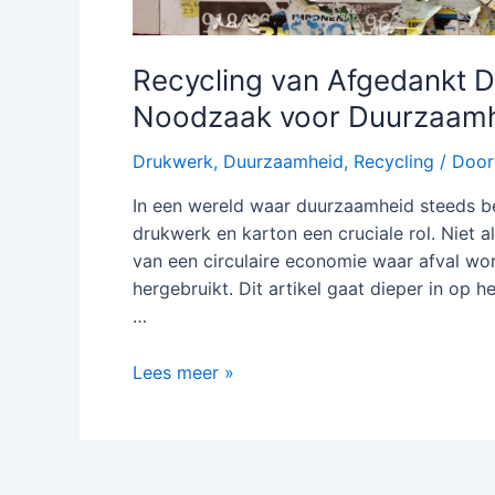
Recycling van Afgedankt D
Noodzaak voor Duurzaam
Drukwerk
,
Duurzaamheid
,
Recycling
/ Doo
In een wereld waar duurzaamheid steeds be
drukwerk en karton een cruciale rol. Niet 
van een circulaire economie waar afval wo
hergebruikt. Dit artikel gaat dieper in op h
…
Recycling
Lees meer »
van
Afgedankt
Drukwerk
en