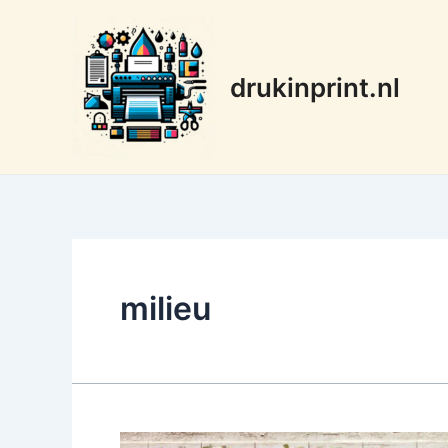
Ga
naar
de
drukinprint.nl
inhoud
milieu