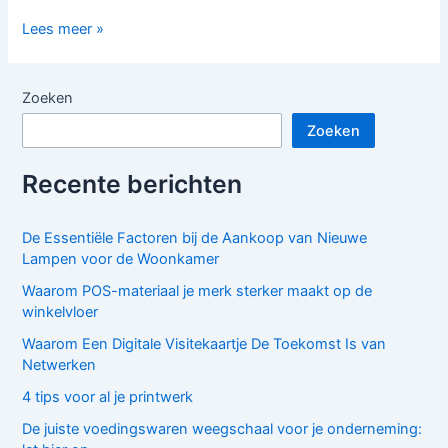
De
Lees meer »
Opkomst
van
Online
Zoeken
Printbestellingen
Zoeken
Recente berichten
De Essentiële Factoren bij de Aankoop van Nieuwe
Lampen voor de Woonkamer
Waarom POS-materiaal je merk sterker maakt op de
winkelvloer
Waarom Een Digitale Visitekaartje De Toekomst Is van
Netwerken
4 tips voor al je printwerk
De juiste voedingswaren weegschaal voor je onderneming: