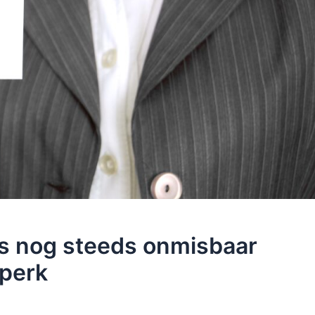
es nog steeds onmisbaar
dperk