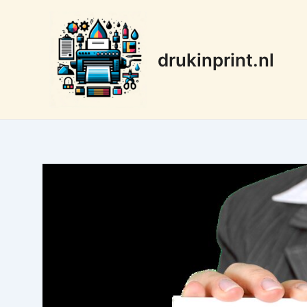
Ga
naar
de
drukinprint.nl
inhoud