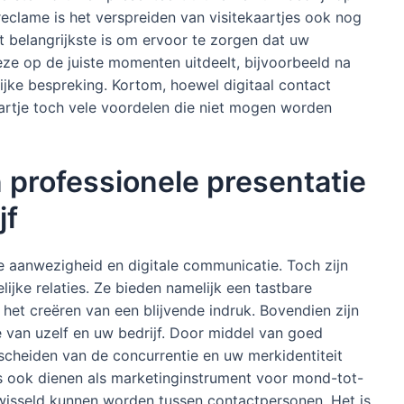
eclame is het verspreiden van visitekaartjes ook nog
t belangrijkste is om ervoor te zorgen dat uw
 deze op de juiste momenten uitdeelt, bijvoorbeeld na
jke bespreking. Kortom, hoewel digitaal contact
kaartje toch vele voordelen die niet mogen worden
n professionele presentatie
jf
ine aanwezigheid en digitale communicatie. Toch zijn
lijke relaties. Ze bieden namelijk een tastbare
 het creëren van een blijvende indruk. Bovendien zijn
e van uzelf en uw bedrijf. Door middel van goed
scheiden van de concurrentie en uw merkidentiteit
es ook dienen als marketinginstrument voor mond-tot-
isseld kunnen worden tussen contactpersonen. Het is