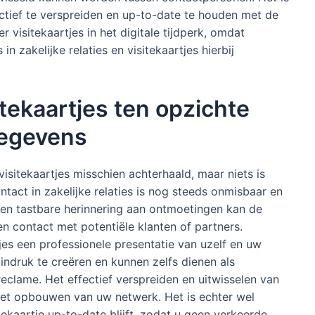
ctief te verspreiden en up-to-date te houden met de
er visitekaartjes in het digitale tijdperk, omdat
in zakelijke relaties en visitekaartjes hierbij
tekaartjes ten opzichte
gegevens
n visitekaartjes misschien achterhaald, maar niets is
tact in zakelijke relaties is nog steeds onmisbaar en
. Een tastbare herinnering aan ontmoetingen kan de
 contact met potentiële klanten of partners.
es een professionele presentatie van uzelf en uw
indruk te creëren en kunnen zelfs dienen als
lame. Het effectief verspreiden en uitwisselen van
j het opbouwen van uw netwerk. Het is echter wel
ekaartje up-to-date blijft, zodat u geen verkeerde