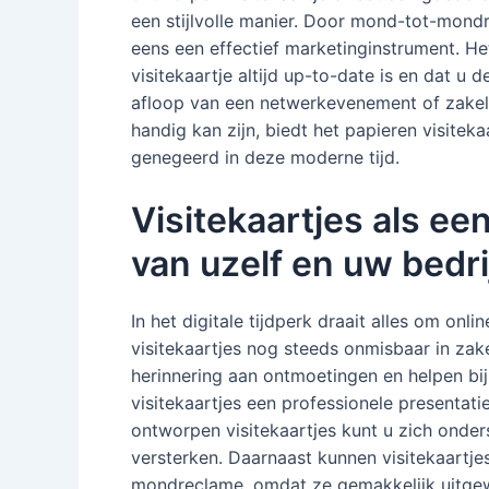
een stijlvolle manier. Door mond-tot-mondr
eens een effectief marketinginstrument. He
visitekaartje altijd up-to-date is en dat u
afloop van een netwerkevenement of zakeli
handig kan zijn, biedt het papieren visite
genegeerd in deze moderne tijd.
Visitekaartjes als ee
van uzelf en uw bedri
In het digitale tijdperk draait alles om onl
visitekaartjes nog steeds onmisbaar in zake
herinnering aan ontmoetingen en helpen bij
visitekaartjes een professionele presentati
ontworpen visitekaartjes kunt u zich onder
versterken. Daarnaast kunnen visitekaartj
mondreclame, omdat ze gemakkelijk uitgew